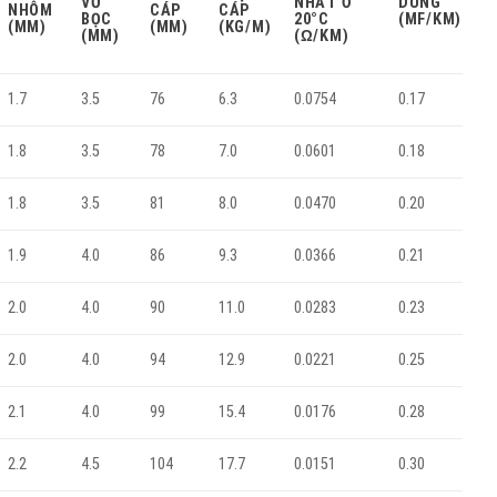
VỎ
NHẤT Ở
DUNG
NHÔM
CÁP
CÁP
BỌC
20°C
(ΜF/KM)
(MM)
(MM)
(KG/M)
(MM)
(Ω/KM)
1.7
3.5
76
6.3
0.0754
0.17
1.8
3.5
78
7.0
0.0601
0.18
1.8
3.5
81
8.0
0.0470
0.20
1.9
4.0
86
9.3
0.0366
0.21
2.0
4.0
90
11.0
0.0283
0.23
2.0
4.0
94
12.9
0.0221
0.25
2.1
4.0
99
15.4
0.0176
0.28
2.2
4.5
104
17.7
0.0151
0.30