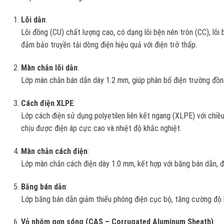
Lõi dẫn
:
Lõi đồng (CU) chất lượng cao, có dạng lõi bện nén tròn (CC), lõi 
đảm bảo truyền tải dòng điện hiệu quả với điện trở thấp.
Màn chắn lõi dẫn
:
Lớp màn chắn bán dẫn dày 1.2 mm, giúp phân bố điện trường đồng
Cách điện XLPE
:
Lớp cách điện sử dụng polyetilen liên kết ngang (XLPE) với chiề
chịu được điện áp cực cao và nhiệt độ khắc nghiệt.
Màn chắn cách điện
:
Lớp màn chắn cách điện dày 1.0 mm, kết hợp với băng bán dẫn, đ
Băng bán dẫn
:
Lớp băng bán dẫn giảm thiểu phóng điện cục bộ, tăng cường độ b
Vỏ nhôm gợn sóng (CAS – Corrugated Aluminum Sheath)
: