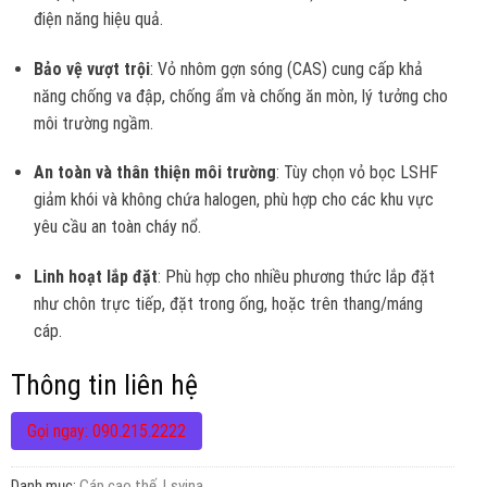
điện năng hiệu quả.
Bảo vệ vượt trội
: Vỏ nhôm gợn sóng (CAS) cung cấp khả
năng chống va đập, chống ẩm và chống ăn mòn, lý tưởng cho
môi trường ngầm.
An toàn và thân thiện môi trường
: Tùy chọn vỏ bọc LSHF
giảm khói và không chứa halogen, phù hợp cho các khu vực
yêu cầu an toàn cháy nổ.
Linh hoạt lắp đặt
: Phù hợp cho nhiều phương thức lắp đặt
như chôn trực tiếp, đặt trong ống, hoặc trên thang/máng
cáp.
Thông tin liên hệ
Gọi ngay: 090.215.2222
Danh mục:
Cáp cao thế
,
Lsvina