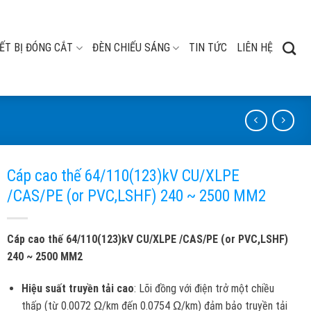
ẾT BỊ ĐÓNG CẮT
ĐÈN CHIẾU SÁNG
TIN TỨC
LIÊN HỆ
Cáp cao thế 64/110(123)kV CU/XLPE
/CAS/PE (or PVC,LSHF) 240 ~ 2500 MM2
Cáp cao thế 64/110(123)kV CU/XLPE /CAS/PE (or PVC,LSHF)
240 ~ 2500 MM2
Hiệu suất truyền tải cao
: Lõi đồng với điện trở một chiều
thấp (từ 0.0072 Ω/km đến 0.0754 Ω/km) đảm bảo truyền tải