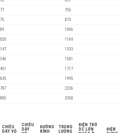
92
657
77
755
75
873
89
1006
020
1169
147
1333
346
1581
451
1717
635
1995
787
2236
885
2358
CHIỀU
ĐIỆN TRỞ
CHIỀU
ĐƯỜNG
TRỌNG
DÀY
DC LỚN
ĐIỆN
DÀY VỎ
KÍNH
LƯỢNG