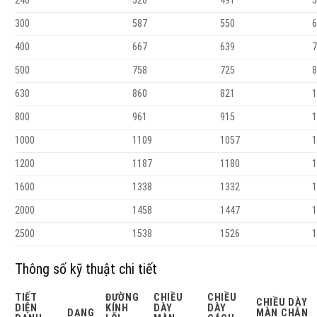
240
520
491
5
300
587
550
6
400
667
639
7
500
758
725
8
630
860
821
1
800
961
915
1
1000
1109
1057
1
1200
1187
1180
1
1600
1338
1332
1
2000
1458
1447
1
2500
1538
1526
1
Thông số kỹ thuật chi tiết
TIẾT
ĐƯỜNG
CHIỀU
CHIỀU
CHIỀU DÀY
DIỆN
KÍNH
DÀY
DÀY
DẠNG
MÀN CHẮN