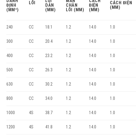
DANH
LÕI
MÀN
CÁCH
LÕI
CÁCH ĐIỆN
ĐỊNH
DẪN
CHẮN
ĐIỆN
(MM)
(MM²)
(MM)
LÕI (MM)
(MM)
240
18.1
1.2
14.0
1.0
CC
300
20.4
1.2
14.0
1.0
CC
400
23.2
1.2
14.0
1.0
CC
500
26.3
1.2
14.0
1.0
CC
630
30.2
1.2
14.0
1.0
CC
800
34.0
1.2
14.0
1.0
CC
1000
38.7
1.2
14.0
1.0
4S
1200
41.8
1.2
14.0
1.0
4S