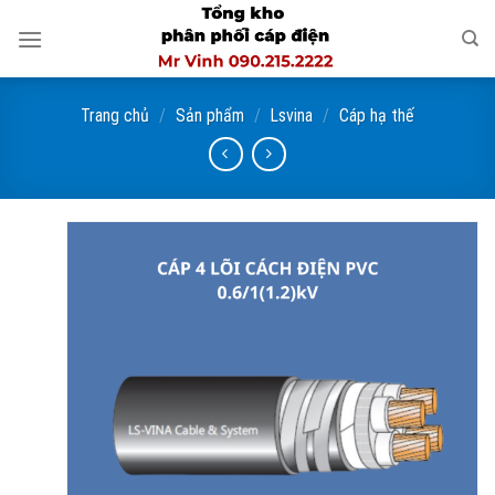
Skip
to
content
Trang chủ
/
Sản phẩm
/
Lsvina
/
Cáp hạ thế