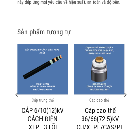
này đáp ứng mọi yêu cầu về hiệu suất, an toàn và độ bền.
Sản phẩm tương tự
Cáp trung thế
Cáp cao thế
ế
CÁP 6/10(12)kV
Cáp cao thế
kV
CÁCH ĐIỆN
36/66(72.5)kV
XLPE 3 LÕI
CU/XLPE/CAS/PE