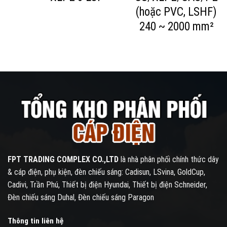
PE
(hoặc PVC, LSHF)
F)
240 ~ 2000 mm²
MM2
FPT TRADING COMPLEX CO.,LTD
là nhà phân phối chính thức dây
& cáp điện, phụ kiện, đèn chiếu sáng: Cadisun, LSvina, GoldCup,
Cadivi, Trần Phú, Thiết bị điện Hyundai, Thiết bị điện Schneider,
Đèn chiếu sáng Duhal, Đèn chiếu sáng Paragon
Thông tin liên hệ