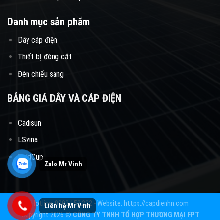
Danh mục sản phẩm
Dây cáp điện
Thiết bị đóng cắt
Đèn chiếu sáng
BẢNG GIÁ DÂY VÀ CÁP ĐIỆN
Cadisun
LSvina
GoldCup
Hotline: 0902.152.222 - Website: https://capdienhn.com
Copyright 2026 ©
CÔNG TY TNHH TỔ HỢP THƯƠNG MẠI FPT