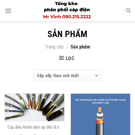
Skip
to
content
SẢN PHẨM
Trang chủ
/
Sản phẩm
LỌC
Cáp điều khiển điện áp đến & bằng 0.6/1kV