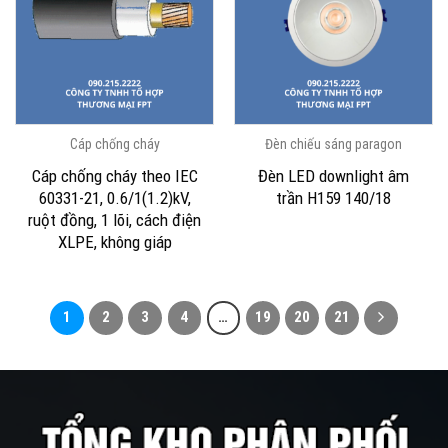
Cáp chống cháy
Đèn chiếu sáng paragon
Cáp chống cháy theo IEC
Đèn LED downlight âm
60331-21, 0.6/1(1.2)kV,
trần H159 140/18
ruột đồng, 1 lõi, cách điện
XLPE, không giáp
1
2
3
4
…
19
20
21