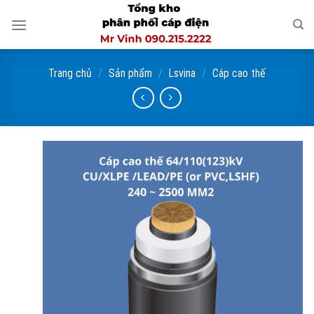
Skip
to
content
Trang chủ
/
Sản phẩm
/
Lsvina
/
Cáp cao thế