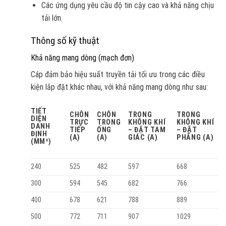
Các ứng dụng yêu cầu độ tin cậy cao và khả năng chịu
tải lớn.
Thông số kỹ thuật
Khả năng mang dòng (mạch đơn)
Cáp đảm bảo hiệu suất truyền tải tối ưu trong các điều
kiện lắp đặt khác nhau, với khả năng mang dòng như sau:
TIẾT
CHÔN
CHÔN
TRONG
TRONG
DIỆN
TRỰC
TRONG
KHÔNG KHÍ
KHÔNG KHÍ
DANH
TIẾP
ỐNG
– ĐẶT TAM
– ĐẶT
ĐỊNH
(A)
(A)
GIÁC (A)
PHẲNG (A)
(MM²)
240
525
482
597
668
300
594
545
682
766
400
678
621
788
889
500
772
711
907
1029