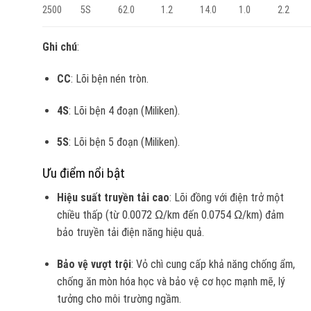
2500
62.0
1.2
14.0
1.0
2.2
5S
Ghi chú
:
CC
: Lõi bện nén tròn.
4S
: Lõi bện 4 đoạn (Miliken).
5S
: Lõi bện 5 đoạn (Miliken).
Ưu điểm nổi bật
Hiệu suất truyền tải cao
: Lõi đồng với điện trở một
chiều thấp (từ 0.0072 Ω/km đến 0.0754 Ω/km) đảm
bảo truyền tải điện năng hiệu quả.
Bảo vệ vượt trội
: Vỏ chì cung cấp khả năng chống ẩm,
chống ăn mòn hóa học và bảo vệ cơ học mạnh mẽ, lý
tưởng cho môi trường ngầm.