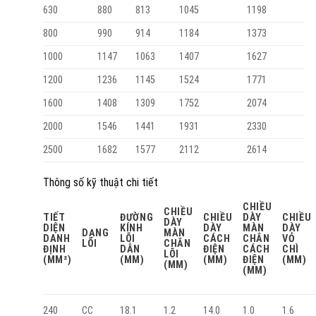
630
880
813
1045
1198
800
990
914
1184
1373
1000
1147
1063
1407
1627
1200
1236
1145
1524
1771
1600
1408
1309
1752
2074
2000
1546
1441
1931
2330
2500
1682
1577
2112
2614
Thông số kỹ thuật chi tiết
CHIỀU
CHIỀU
TIẾT
ĐƯỜNG
CHIỀU
DÀY
CHIỀU
DÀY
DIỆN
KÍNH
DÀY
MÀN
DÀY
DẠNG
MÀN
DANH
LÕI
CÁCH
CHẮN
VỎ
LÕI
CHẮN
ĐỊNH
DẪN
ĐIỆN
CÁCH
CHÌ
LÕI
(MM²)
(MM)
(MM)
ĐIỆN
(MM)
(MM)
(MM)
240
18.1
1.2
14.0
1.0
1.6
CC