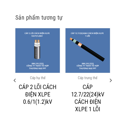
Sản phẩm tương tự
Cáp hạ thế
Cáp trung thế
ÁCH
CÁP 2 LÕI CÁCH
CÁP
ĐIỆN XLPE
12.7/22(24)kV
V
0.6/1(1.2)kV
CÁCH ĐIỆN
XLPE 1 LÕI