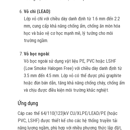
Vỏ chì (LEAD)
:
Lớp vỏ chì với chiều dày danh định từ 1.6 mm đến 2.2
mm, cung cấp khả năng chống ẩm, chống ăn mòn hóa
học và bảo vệ cơ học mạnh mẽ, lý tưởng cho môi
trường ngầm.
Vỏ bọc ngoài
:
Vỏ bọc ngoài sử dụng vật liệu PE, PVC hoặc LSHF
(Low Smoke Halogen Free) với chiều dày danh định từ
3.5 mm đến 4.5 mm. Lớp vỏ có thể được phủ graphite
hoặc đùn bán dẫn, tăng khả năng chống cháy, chống ẩm
và chịu được điều kiện môi trường khắc nghiệt.
Ứng dụng
Cáp cao thế 64/110(123)kV CU/XLPE/LEAD/PE (hoặc
PVC, LSHF) được thiết kế cho các hệ thống truyền tải
năng lượng ngầm, phù hợp với nhiều phương thức lắp đặt,