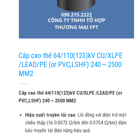
Cáp cao thế 64/110(123)kV CU/XLPE
/LEAD/PE (or PVC,LSHF) 240 ~ 2500
MM2
Cáp cao thế 64/110(123)kV CU/XLPE /LEAD/PE (or
PVC,LSHF) 240 ~ 2500 MM2
Hiệu suất truyền tải cao
: Lõi đồng với điện trở một
chiều thấp (từ 0.0072 Ω/km đến 0.0754 Ω/km) đảm
bảo truyền tải điện năng hiệu quả.