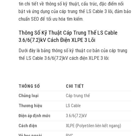
tin chi tiết về thông số kỹ thuật, cấu trúc, đặc điểm nổi
bật và ứng dụng của cáp trung thế LS Cable 3 lõi, đảm bảo
chuẩn SEO để tối ưu hóa tìm kiếm.
Thông Số Kỹ Thuật Cáp Trung Thế LS Cable
3.6/6(7.2)kV Cách Điện XLPE 3 Lõi
Dưới đây là bảng thông số kỹ thuật cơ bản của cáp trung
thế LS Cable 3.6/6(7.2)kV cách điện XLPE 3 lõi:
THÔNG SỐ
CHI TIẾT
Chủng loại
Cáp trung thế
Thương hiệu
LS Cable
Điện áp định mức
3.6/6(7.2)kV
Cách điện
XLPE (Polyetilen liên kết ngang)
Vỏ bọc ngoài
PVC