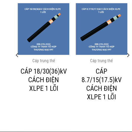
Cáp trung thế
Cáp trung thế
ÁCH
CÁP 18/30(36)kV
CÁP
E
CÁCH ĐIỆN
8.7/15(17.5)kV
V
XLPE 1 LÕI
CÁCH ĐIỆN
XLPE 1 LÕI