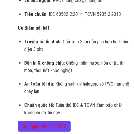
Vỏ bọc ngoài:
PVC chống cháy, chống ẩm
Tiêu chuẩn:
IEC 60502-2:2014, TCVN 5935-2:2013
Ưu điểm nổi bật:
Truyền tải ổn định:
Cấu trúc 3 lõi dẫn phù hợp hệ thống
điện 3 pha
Bền bỉ & chống chịu:
Chống thấm nước, hóa chất, ăn
mòn, thời tiết khắc nghiệt
An toàn tối đa:
Không sinh khí halogen, vỏ PVC hạn chế
cháy lan
Chuẩn quốc tế:
Tuân thủ IEC & TCVN đảm bảo chất
lượng và độ tin cậy
Gọi ngay: 090.215.2222