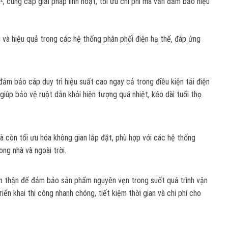
 cung cấp giải pháp linh hoạt, tối ưu chi phí mà vẫn đảm bảo hiệu
n và hiệu quả trong các hệ thống phân phối điện hạ thế, đáp ứng
ảm bảo cáp duy trì hiệu suất cao ngay cả trong điều kiện tải điện
úp bảo vệ ruột dẫn khỏi hiện tượng quá nhiệt, kéo dài tuổi thọ
mà còn tối ưu hóa không gian lắp đặt, phù hợp với các hệ thống
ng nhà và ngoài trời.
n thận để đảm bảo sản phẩm nguyên vẹn trong suốt quá trình vận
iển khai thi công nhanh chóng, tiết kiệm thời gian và chi phí cho