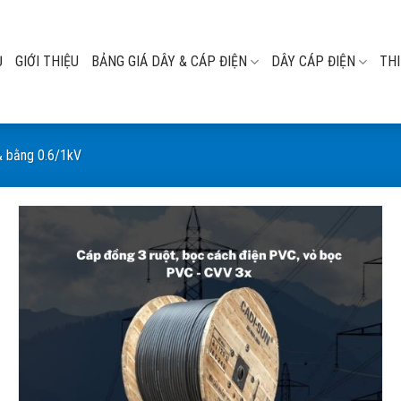
Ủ
GIỚI THIỆU
BẢNG GIÁ DÂY & CÁP ĐIỆN
DÂY CÁP ĐIỆN
THI
& bằng 0.6/1kV