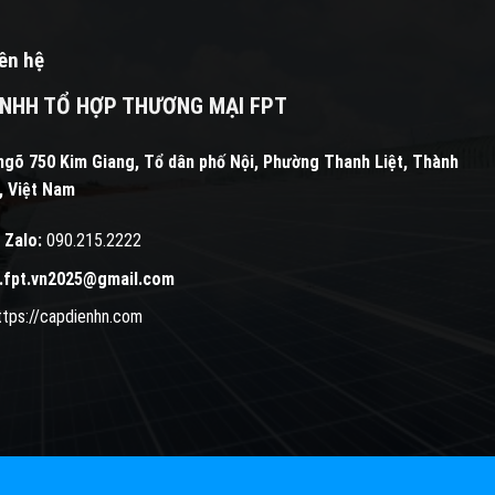
iên hệ
NHH TỔ HỢP THƯƠNG MẠI FPT
ngõ 750 Kim Giang, Tổ dân phố Nội, Phường Thanh Liệt, Thành
, Việt Nam
 Zalo:
090.215.2222
l.fpt.vn2025@gmail.com
ttps://capdienhn.com