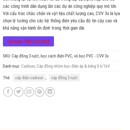
các công trình dân dụng lẫn các dự án công nghiệp quy mô lớn.
Với cấu trúc chắc chắn và vật liệu chất lượng cao, CVV 3x là lựa
chọn lý tưởng cho các hệ thống điện yêu cầu độ tin cậy cao và
khả năng vận hành ổn định trong thời gian dài.
Gọi ngay: 090.215.2222
SKU:
Cáp đồng 3 ruột, bọc cách điện PVC, vỏ bọc PVC - CVV 3x
Danh mục:
Cadisun
,
Cáp đồng nhôm bọc điện áp & bằng 0.6/1kV
Thẻ:
cáp điện cadisun
,
cáp đồng 3 ruột