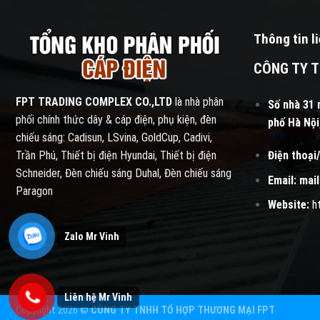
Thông tin l
CÔNG TY T
FPT TRADING COMPLEX CO.,LTD
là nhà phân
Số nhà 31 
phối chính thức dây & cáp điện, phụ kiện, đèn
phố Hà Nội
chiếu sáng: Cadisun, LSvina, GoldCup, Cadivi,
Điện thoại/
Trần Phú, Thiết bị điện Hyundai, Thiết bị điện
Schneider, Đèn chiếu sáng Duhal, Đèn chiếu sáng
Email:
mai
Paragon
Website:
h
Copyright 2026 ©
CÔNG TY TNHH TỔ HỢP THƯƠNG MẠI FPT