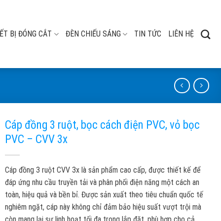
ẾT BỊ ĐÓNG CẮT
ĐÈN CHIẾU SÁNG
TIN TỨC
LIÊN HỆ
Cáp đồng 3 ruột, bọc cách điện PVC, vỏ bọc
PVC – CVV 3x
Cáp đồng 3 ruột CVV 3x là sản phẩm cao cấp, được thiết kế để
đáp ứng nhu cầu truyền tải và phân phối điện năng một cách an
toàn, hiệu quả và bền bỉ. Được sản xuất theo tiêu chuẩn quốc tế
nghiêm ngặt, cáp này không chỉ đảm bảo hiệu suất vượt trội mà
còn mang lại sự linh hoạt tối đa trong lắp đặt, phù hợp cho cả