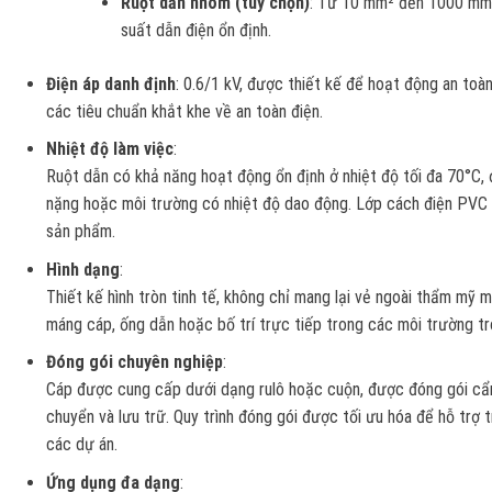
Ruột dẫn nhôm (tùy chọn)
: Từ 10 mm² đến 1000 mm²,
suất dẫn điện ổn định.
Điện áp danh định
: 0.6/1 kV, được thiết kế để hoạt động an toà
các tiêu chuẩn khắt khe về an toàn điện.
Nhiệt độ làm việc
:
Ruột dẫn có khả năng hoạt động ổn định ở nhiệt độ tối đa 70°C, đ
nặng hoặc môi trường có nhiệt độ dao động. Lớp cách điện PVC gi
sản phẩm.
Hình dạng
:
Thiết kế hình tròn tinh tế, không chỉ mang lại vẻ ngoài thẩm mỹ 
máng cáp, ống dẫn hoặc bố trí trực tiếp trong các môi trường tro
Đóng gói chuyên nghiệp
:
Cáp được cung cấp dưới dạng rulô hoặc cuộn, được đóng gói cẩ
chuyển và lưu trữ. Quy trình đóng gói được tối ưu hóa để hỗ trợ tr
các dự án.
Ứng dụng đa dạng
: