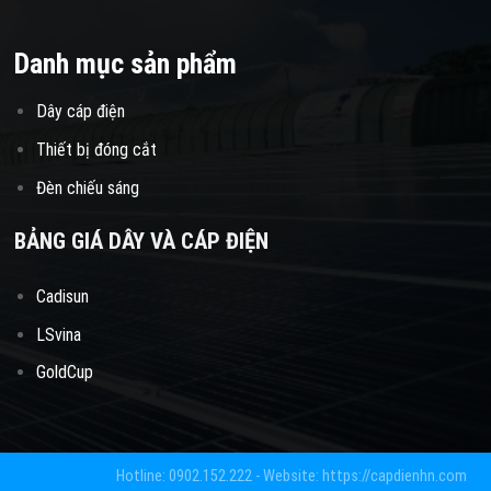
Danh mục sản phẩm
Dây cáp điện
Thiết bị đóng cắt
Đèn chiếu sáng
BẢNG GIÁ DÂY VÀ CÁP ĐIỆN
Cadisun
LSvina
GoldCup
Hotline: 0902.152.222 - Website: https://capdienhn.com