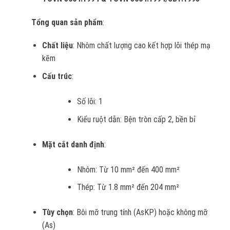
Tổng quan sản phẩm
:
Chất liệu
: Nhôm chất lượng cao kết hợp lõi thép mạ
kẽm
Cấu trúc
:
Số lõi: 1
Kiểu ruột dẫn: Bện tròn cấp 2, bền bỉ
Mặt cắt danh định
:
Nhôm: Từ 10 mm² đến 400 mm²
Thép: Từ 1.8 mm² đến 204 mm²
Tùy chọn
: Bôi mỡ trung tính (AsKP) hoặc không mỡ
(As)