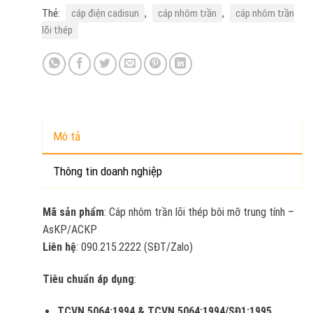
Thẻ:
cáp điện cadisun
,
cáp nhôm trần
,
cáp nhôm trần
lõi thép
Mô tả
Thông tin doanh nghiệp
Mã sản phẩm
: Cáp nhôm trần lõi thép bôi mỡ trung tính –
AsKP/ACKP
Liên hệ
: 090.215.2222 (SĐT/Zalo)
Tiêu chuẩn áp dụng
:
TCVN 5064:1994 & TCVN 5064:1994/SĐ1:1995