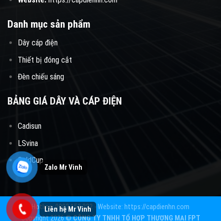
Danh mục sản phẩm
Dây cáp điện
Thiết bị đóng cắt
Đèn chiếu sáng
BẢNG GIÁ DÂY VÀ CÁP ĐIỆN
Cadisun
LSvina
GoldCup
Hotline: 0902.152.222 - Website: https://capdienhn.com
Copyright 2026 ©
CÔNG TY TNHH TỔ HỢP THƯƠNG MẠI FPT