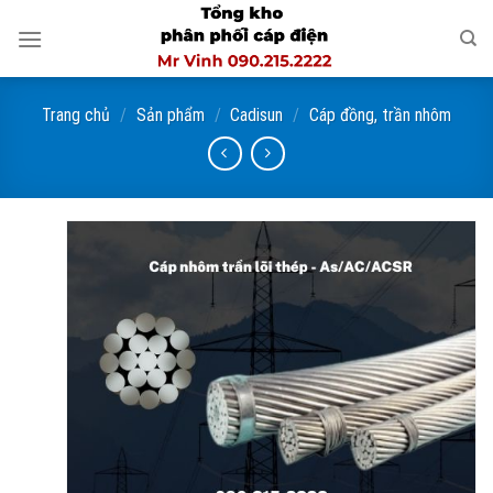
Skip
to
content
Trang chủ
/
Sản phẩm
/
Cadisun
/
Cáp đồng, trần nhôm