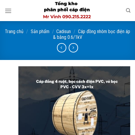
Skip
to
content
Trang chủ
/
Sản phẩm
/
Cadisun
/
Cáp đồng nhôm bọc điện áp
& bằng 0.6/1kV