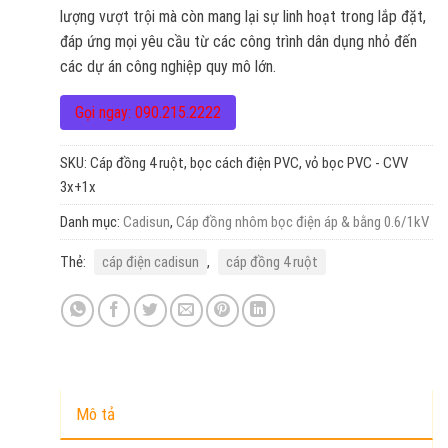
lượng vượt trội mà còn mang lại sự linh hoạt trong lắp đặt,
đáp ứng mọi yêu cầu từ các công trình dân dụng nhỏ đến
các dự án công nghiệp quy mô lớn.
Gọi ngay: 090.215.2222
SKU:
Cáp đồng 4 ruột, bọc cách điện PVC, vỏ bọc PVC - CVV
3x+1x
Danh mục:
Cadisun
,
Cáp đồng nhôm bọc điện áp & bằng 0.6/1kV
Thẻ:
cáp điện cadisun
,
cáp đồng 4 ruột
Mô tả