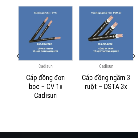
Cadisun
Cadisun
ột,
Cáp đồng đơn
Cáp đồng ngầm 3
ện
bọc – CV 1x
ruột – DSTA 3x
ọc
Cadisun
V