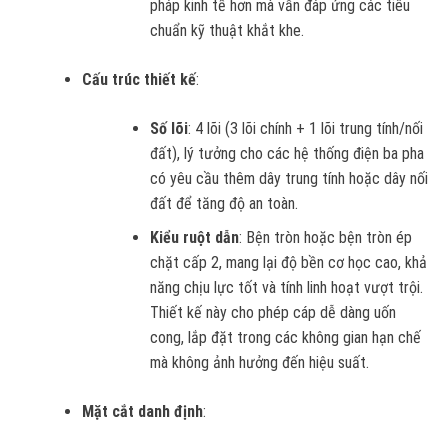
pháp kinh tế hơn mà vẫn đáp ứng các tiêu
chuẩn kỹ thuật khắt khe.
Cấu trúc thiết kế
:
Số lõi
: 4 lõi (3 lõi chính + 1 lõi trung tính/nối
đất), lý tưởng cho các hệ thống điện ba pha
có yêu cầu thêm dây trung tính hoặc dây nối
đất để tăng độ an toàn.
Kiểu ruột dẫn
: Bện tròn hoặc bện tròn ép
chặt cấp 2, mang lại độ bền cơ học cao, khả
năng chịu lực tốt và tính linh hoạt vượt trội.
Thiết kế này cho phép cáp dễ dàng uốn
cong, lắp đặt trong các không gian hạn chế
mà không ảnh hưởng đến hiệu suất.
Mặt cắt danh định
: