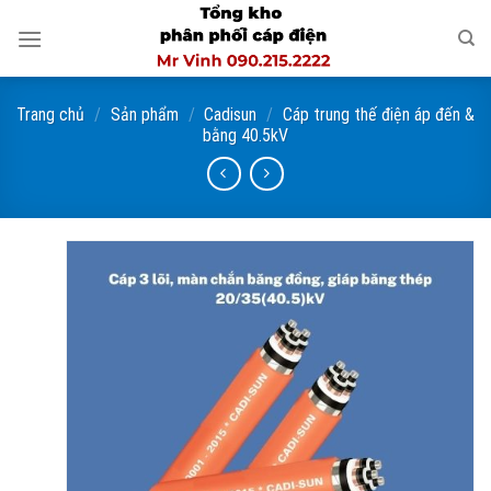
Skip
to
content
Trang chủ
/
Sản phẩm
/
Cadisun
/
Cáp trung thế điện áp đến &
bằng 40.5kV