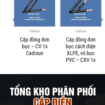
Cadisun
Cadisun
ột,
Cáp đồng đơn
Cáp đồng đơn
PE,
bọc – CV 1x
bọc cách điện
 –
Cadisun
XLPE, vỏ bọc
PVC – CXV 1x