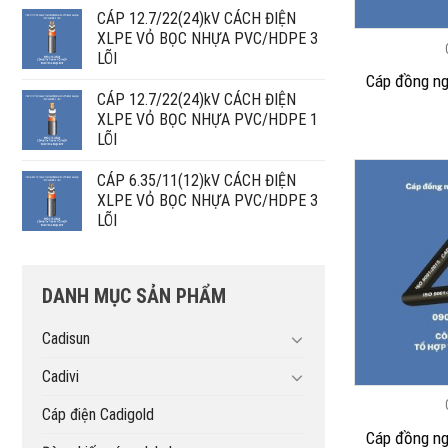
CÁP 12.7/22(24)kV CÁCH ĐIỆN
XLPE VỎ BỌC NHỰA PVC/HDPE 3
LÕI
Cáp đồng n
CÁP 12.7/22(24)kV CÁCH ĐIỆN
XLPE VỎ BỌC NHỰA PVC/HDPE 1
LÕI
CÁP 6.35/11(12)kV CÁCH ĐIỆN
XLPE VỎ BỌC NHỰA PVC/HDPE 3
LÕI
DANH MỤC SẢN PHẨM
Cadisun
Cadivi
Cáp điện Cadigold
Cáp đồng n