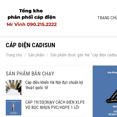
Skip
to
content
TRANG CH
CÁP ĐIỆN CADISUN
Trang chủ
/
Sản phẩm
/
Sản phẩm được gắn thẻ “cáp điện cadisu
SẢN PHẨM BÁN CHẠY
Cáp điều khiển Hà Nội đạt chuẩn kỹ
thuật quốc tế
CÁP 19/33(36)kV CÁCH ĐIỆN XLPE
VỎ BỌC NHỰA PVC/HDPE 1 LÕI