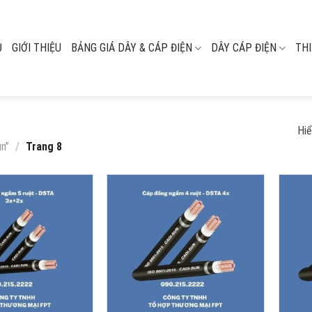
Ủ
GIỚI THIỆU
BẢNG GIÁ DÂY & CÁP ĐIỆN
DÂY CÁP ĐIỆN
THI
Hiể
n”
/
Trang 8