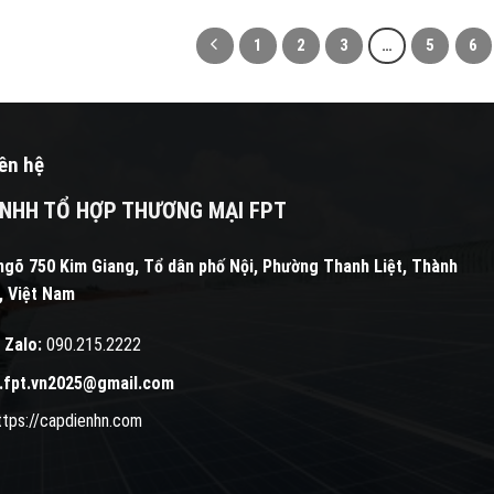
1
2
3
…
5
6
iên hệ
NHH TỔ HỢP THƯƠNG MẠI FPT
ngõ 750 Kim Giang, Tổ dân phố Nội, Phường Thanh Liệt, Thành
, Việt Nam
 Zalo:
090.215.2222
l.fpt.vn2025@gmail.com
ttps://capdienhn.com