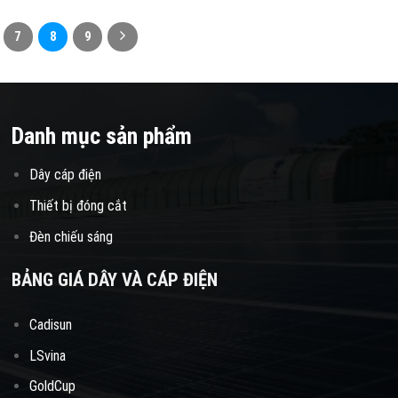
7
8
9
Danh mục sản phẩm
Dây cáp điện
Thiết bị đóng cắt
Đèn chiếu sáng
BẢNG GIÁ DÂY VÀ CÁP ĐIỆN
Cadisun
LSvina
GoldCup