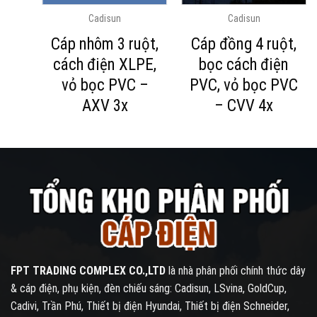
Cadisun
Cadisun
ơn
Cáp nhôm 3 ruột,
Cáp đồng 4 ruột,
x
cách điện XLPE,
bọc cách điện
vỏ bọc PVC –
PVC, vỏ bọc PVC
AXV 3x
– CVV 4x
FPT TRADING COMPLEX CO.,LTD
là nhà phân phối chính thức dây
& cáp điện, phụ kiện, đèn chiếu sáng: Cadisun, LSvina, GoldCup,
Cadivi, Trần Phú, Thiết bị điện Hyundai, Thiết bị điện Schneider,