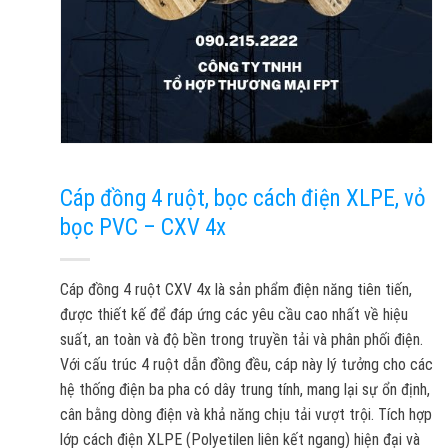
Cáp đồng 4 ruột, bọc cách điện XLPE, vỏ
bọc PVC – CXV 4x
Cáp đồng 4 ruột CXV 4x là sản phẩm điện năng tiên tiến,
được thiết kế để đáp ứng các yêu cầu cao nhất về hiệu
suất, an toàn và độ bền trong truyền tải và phân phối điện.
Với cấu trúc 4 ruột dẫn đồng đều, cáp này lý tưởng cho các
hệ thống điện ba pha có dây trung tính, mang lại sự ổn định,
cân bằng dòng điện và khả năng chịu tải vượt trội. Tích hợp
lớp cách điện XLPE (Polyetilen liên kết ngang) hiện đại và