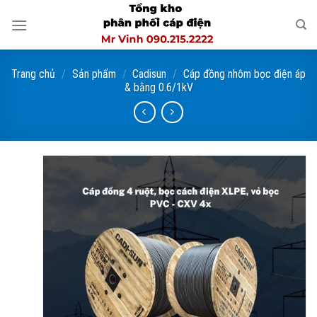
Skip
to
content
Trang chủ
/
Sản phẩm
/
Cadisun
/
Cáp đồng nhôm bọc điện áp
& bằng 0.6/1kV