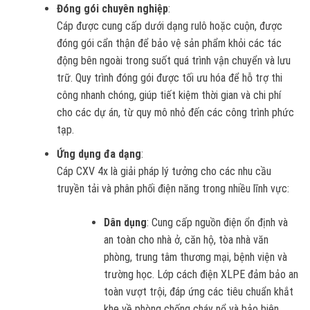
Đóng gói chuyên nghiệp
:
Cáp được cung cấp dưới dạng rulô hoặc cuộn, được
đóng gói cẩn thận để bảo vệ sản phẩm khỏi các tác
động bên ngoài trong suốt quá trình vận chuyển và lưu
trữ. Quy trình đóng gói được tối ưu hóa để hỗ trợ thi
công nhanh chóng, giúp tiết kiệm thời gian và chi phí
cho các dự án, từ quy mô nhỏ đến các công trình phức
tạp.
Ứng dụng đa dạng
:
Cáp CXV 4x là giải pháp lý tưởng cho các nhu cầu
truyền tải và phân phối điện năng trong nhiều lĩnh vực:
Dân dụng
: Cung cấp nguồn điện ổn định và
an toàn cho nhà ở, căn hộ, tòa nhà văn
phòng, trung tâm thương mại, bệnh viện và
trường học. Lớp cách điện XLPE đảm bảo an
toàn vượt trội, đáp ứng các tiêu chuẩn khắt
khe về phòng chống cháy nổ và bảo biên