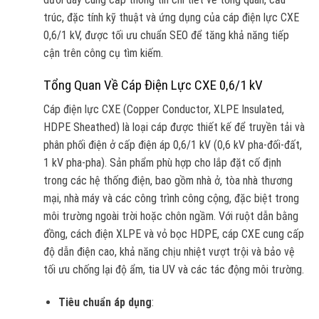
trúc, đặc tính kỹ thuật và ứng dụng của cáp điện lực CXE
0,6/1 kV, được tối ưu chuẩn SEO để tăng khả năng tiếp
cận trên công cụ tìm kiếm.
Tổng Quan Về Cáp Điện Lực CXE 0,6/1 kV
Cáp điện lực CXE (Copper Conductor, XLPE Insulated,
HDPE Sheathed) là loại cáp được thiết kế để truyền tải và
phân phối điện ở cấp điện áp 0,6/1 kV (0,6 kV pha-đối-đất,
1 kV pha-pha). Sản phẩm phù hợp cho lắp đặt cố định
trong các hệ thống điện, bao gồm nhà ở, tòa nhà thương
mại, nhà máy và các công trình công cộng, đặc biệt trong
môi trường ngoài trời hoặc chôn ngầm. Với ruột dẫn bằng
đồng, cách điện XLPE và vỏ bọc HDPE, cáp CXE cung cấp
độ dẫn điện cao, khả năng chịu nhiệt vượt trội và bảo vệ
tối ưu chống lại độ ẩm, tia UV và các tác động môi trường.
Tiêu chuẩn áp dụng
: