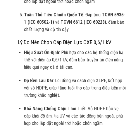
cho lắp đặt ngoài trời hoặc chôn ngầm.
Tuân Thủ Tiêu Chuẩn Quốc Tế
: Đáp ứng
TCVN 5935-
1 (IEC 60502-1)
và
TCVN 6612 (IEC 60228)
, đảm bảo
chất lượng và độ tin cậy.
Lý Do Nên Chọn Cáp Điện Lực CXE 0,6/1 kV
Hiệu Suất Ổn Định
: Phù hợp cho các hệ thống điện hạ
thế với điện áp 0,6/1 kV, đảm bảo truyền tải điện năng
hiệu quả ngay cả ở tải cao.
Độ Bền Lâu Dài
: Lõi đồng và cách điện XLPE, kết hợp
với vỏ HDPE, giúp tăng tuổi thọ cáp trong điều kiện môi
trường khắc nghiệt.
Khả Năng Chống Chịu Thời Tiết
: Vỏ HDPE bảo vệ
cáp khỏi độ ẩm, tia UV và các tác động bên ngoài, phù
hợp cho lắp đặt ngoài trời hoặc chôn ngầm.