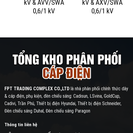
WA
kV & AVV/SWA
kV & AXV/SWA
0,6/1 kV
0,6/1 kV
FPT TRADING COMPLEX CO.,LTD
là nhà phân phối chính thức dây
& cáp điện, phụ kiện, đèn chiếu sáng: Cadisun, LSvina, GoldCup,
Cadivi, Trần Phú, Thiết bị điện Hyundai, Thiết bị điện Schneider,
Đèn chiếu sáng Duhal, Đèn chiếu sáng Paragon
Thông tin liên hệ