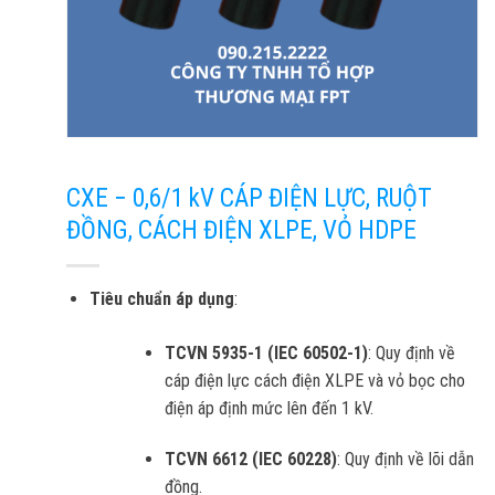
CXE ­− 0,6/1 kV CÁP ĐIỆN LỰC, RUỘT
ĐỒNG, CÁCH ĐIỆN XLPE, VỎ HDPE
Tiêu chuẩn áp dụng
:
TCVN 5935-1 (IEC 60502-1)
: Quy định về
cáp điện lực cách điện XLPE và vỏ bọc cho
điện áp định mức lên đến 1 kV.
TCVN 6612 (IEC 60228)
: Quy định về lõi dẫn
đồng.