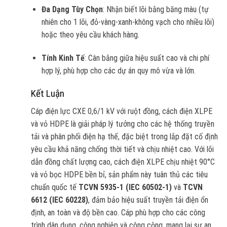
Đa Dạng Tùy Chọn
: Nhận biết lõi bằng băng màu (tự
nhiên cho 1 lõi, đỏ-vàng-xanh-không vạch cho nhiều lõi)
hoặc theo yêu cầu khách hàng.
Tính Kinh Tế
: Cân bằng giữa hiệu suất cao và chi phí
hợp lý, phù hợp cho các dự án quy mô vừa và lớn.
Kết Luận
Cáp điện lực CXE 0,6/1 kV với ruột đồng, cách điện XLPE
và vỏ HDPE là giải pháp lý tưởng cho các hệ thống truyền
tải và phân phối điện hạ thế, đặc biệt trong lắp đặt cố định
yêu cầu khả năng chống thời tiết và chịu nhiệt cao. Với lõi
dẫn đồng chất lượng cao, cách điện XLPE chịu nhiệt 90°C
và vỏ bọc HDPE bền bỉ, sản phẩm này tuân thủ các tiêu
chuẩn quốc tế
TCVN 5935-1 (IEC 60502-1)
và
TCVN
6612 (IEC 60228)
, đảm bảo hiệu suất truyền tải điện ổn
định, an toàn và độ bền cao. Cáp phù hợp cho các công
trình dân dụng, công nghiệp và công cộng, mang lại sự an