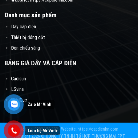
Danh mục sản phẩm
Dây cáp điện
Thiết bị đóng cắt
Đèn chiếu sáng
BẢNG GIÁ DÂY VÀ CÁP ĐIỆN
Cadisun
LSvina
GoldCup
Hotline: 0902.152.222 - Website: https://capdienhn.com
Copyright 2026 ©
CÔNG TY TNHH TỔ HỢP THƯƠNG MẠI FPT