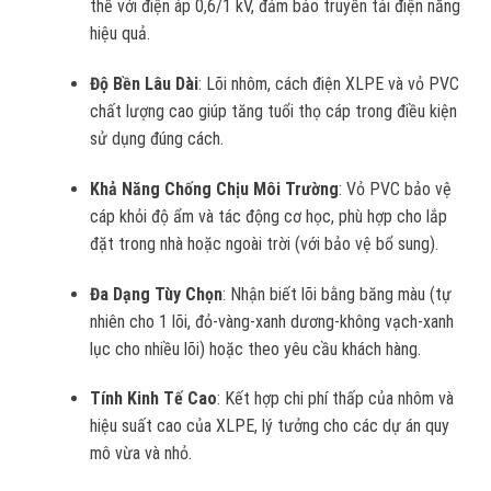
thế với điện áp 0,6/1 kV, đảm bảo truyền tải điện năng
hiệu quả.
Độ Bền Lâu Dài
: Lõi nhôm, cách điện XLPE và vỏ PVC
chất lượng cao giúp tăng tuổi thọ cáp trong điều kiện
sử dụng đúng cách.
Khả Năng Chống Chịu Môi Trường
: Vỏ PVC bảo vệ
cáp khỏi độ ẩm và tác động cơ học, phù hợp cho lắp
đặt trong nhà hoặc ngoài trời (với bảo vệ bổ sung).
Đa Dạng Tùy Chọn
: Nhận biết lõi bằng băng màu (tự
nhiên cho 1 lõi, đỏ-vàng-xanh dương-không vạch-xanh
lục cho nhiều lõi) hoặc theo yêu cầu khách hàng.
Tính Kinh Tế Cao
: Kết hợp chi phí thấp của nhôm và
hiệu suất cao của XLPE, lý tưởng cho các dự án quy
mô vừa và nhỏ.