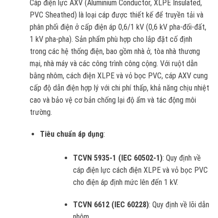
Cáp điện lực AXV (Aluminium Conductor, XLPE Insulated,
PVC Sheathed) là loại cáp được thiết kế để truyền tải và
phân phối điện ở cấp điện áp 0,6/1 kV (0,6 kV pha-đối-đất,
1 kV pha-pha). Sản phẩm phù hợp cho lắp đặt cố định
trong các hệ thống điện, bao gồm nhà ở, tòa nhà thương
mại, nhà máy và các công trình công cộng. Với ruột dẫn
bằng nhôm, cách điện XLPE và vỏ bọc PVC, cáp AXV cung
cấp độ dẫn điện hợp lý với chi phí thấp, khả năng chịu nhiệt
cao và bảo vệ cơ bản chống lại độ ẩm và tác động môi
trường.
Tiêu chuẩn áp dụng
:
TCVN 5935-1 (IEC 60502-1)
: Quy định về
cáp điện lực cách điện XLPE và vỏ bọc PVC
cho điện áp định mức lên đến 1 kV.
TCVN 6612 (IEC 60228)
: Quy định về lõi dẫn
nhôm.