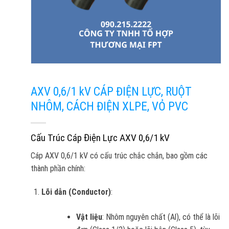
AXV 0,6/1 kV CÁP ĐIỆN LỰC, RUỘT
NHÔM, CÁCH ĐIỆN XLPE, VỎ PVC
Cấu Trúc Cáp Điện Lực AXV 0,6/1 kV
Cáp AXV 0,6/1 kV có cấu trúc chắc chắn, bao gồm các
thành phần chính:
Lõi dẫn (Conductor)
:
Vật liệu
: Nhôm nguyên chất (Al), có thể là lõi