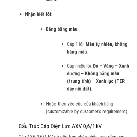
Nhận biết lõi
:
Bằng băng màu
:
Cáp 1 lõi:
Màu tự nhiên, không
băng màu
.
Cáp nhiều lõi:
Đỏ – Vàng – Xanh
dương – Không băng màu
(trung tính) – Xanh lục (TER –
dây nối đất)
.
Hoặc theo yêu cầu của khách hàng
(customizable by customer’s requirement).
Cấu Trúc Cáp Điện Lực AXV 0,6/1 kV
Cáp AXV 0,6/1 kV có cấu trúc chắc chắn, bao gồm các