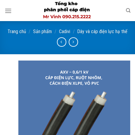
Skip
to
content
Trang chủ
/
Sản phẩm
/
Cadivi
/
Dây và cáp điện lực hạ thế