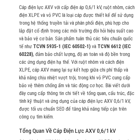
Cáp điện lực AXV với cấp điện áp 0,6/1 kV, ruột nhôm, cách
điện XLPE và vỏ PVC là loại cáp được thiết kế để sử dụng
trong hệ thống truyền tải và phân phối điện, phù hợp cho
lắp đặt cố định trong các môi trường đòi hỏi hiệu suất cao
và bảo vệ cơ bản. Sản phẩm tuân thủ các tiêu chuẩn quốc
tế như
TCVN 5935-1 (IEC 60502-1)
và
TCVN 6612 (IEC
60228)
, đảm bảo chất lượng, độ an toàn và độ bền trong
các ứng dụng điện hạ thế. Với ruột nhôm và cách điện
XLPE, cáp AXV mang lại sự kết hợp giữa chi phí thấp và
khả năng chịu nhiệt vượt trội, trong khi vỏ PVC cung cấp
bảo vệ thêm chống ẩm và tác động cơ học. Bài viết dưới
đây cung cấp thông tin chi tiết về tổng quan, cấu trúc, đặc
tính kỹ thuật và ứng dụng của cáp điện lực AXV 0,6/1 kV,
được tối ưu chuẩn SEO để tăng khả năng tiếp cận trên
công cụ tìm kiếm.
Tổng Quan Về Cáp Điện Lực AXV 0,6/1 kV