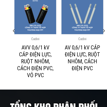
Cadivi
Cadivi
 kV
AVV 0,6/1 kV
AV ­0,6/1 kV CÁP
C,
CÁP ĐIỆN LỰC,
ĐIỆN LỰC, RUỘT
,
RUỘT NHÔM,
NHÔM, CÁCH
N
CÁCH ĐIỆN PVC,
ĐIỆN PVC
DPE
VỎ PVC