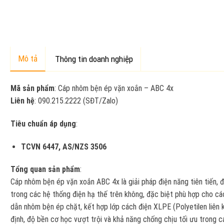
Mô tả
Thông tin doanh nghiệp
Mã sản phẩm
: Cáp nhôm bện ép vặn xoắn – ABC 4x
Liên hệ
: 090.215.2222 (SĐT/Zalo)
Tiêu chuẩn áp dụng
:
TCVN 6447, AS/NZS 3506
Tổng quan sản phẩm
:
Cáp nhôm bện ép vặn xoắn ABC 4x là giải pháp điện năng tiên tiến, đ
trong các hệ thống điện hạ thế trên không, đặc biệt phù hợp cho các
dẫn nhôm bện ép chặt, kết hợp lớp cách điện XLPE (Polyetilen liên k
định, độ bền cơ học vượt trội và khả năng chống chịu tối ưu trong c