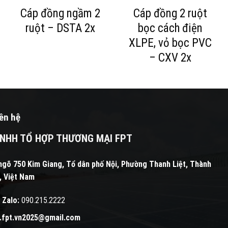
Cáp đồng ngầm 2
Cáp đồng 2 ruột
ruột – DSTA 2x
bọc cách điện
XLPE, vỏ bọc PVC
– CXV 2x
iên hệ
NHH TỔ HỢP THƯƠNG MẠI FPT
ngõ 750 Kim Giang, Tổ dân phố Nội, Phường Thanh Liệt, Thành
, Việt Nam
 Zalo:
090.215.2222
l.fpt.vn2025@gmail.com