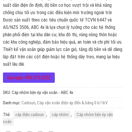
suất dẫn điện ổn định, độ bền cơ học vượt trội và khả năng
chống chịu tối ưu trong các điều kiện môi trường ngoài trời.
Được sản xuất theo các tiêu chuẩn quốc tế TCVN 6447 và
AS/NZS 3506, ABC 4x là lựa chọn lý tưởng cho các hệ thống
phân phối điện tại khu dân cư, khu đô thị, vùng nông thôn hoặc
các khu công nghiệp, đảm bảo hiệu quả, an toàn và chi phí tối ưu.
Thiết kế vặn xoắn giúp giảm lực cản gió, tăng độ bền và dễ dàng
lắp đặt trên các cột điện hoặc hệ thống dây treo, mang lại hiệu
suất lâu dài.
Gọi ngay: 090.215.2222
SKU:
Cáp nhôm bện ép vặn xoắn - ABC 4x
Danh mục:
Cadisun
,
Cáp vặn xoắn điện áp đến & bằng 0.6/1kV
Thẻ:
cáp điện cadisun
,
cáp nhôm
,
Cáp nhôm bện ép vặn
xoắn