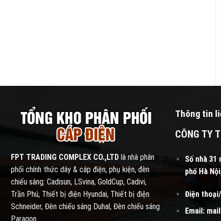
Cáp đồng ngầm 5
Cáp đồng trần – C
ruột – DSTA 3x+2x
Thông tin l
CÔNG TY T
FPT TRADING COMPLEX CO.,LTD
là nhà phân
Số nhà 31 
phối chính thức dây & cáp điện, phụ kiện, đèn
phố Hà Nội
chiếu sáng: Cadisun, LSvina, GoldCup, Cadivi,
Điện thoại/
Trần Phú, Thiết bị điện Hyundai, Thiết bị điện
Schneider, Đèn chiếu sáng Duhal, Đèn chiếu sáng
Email:
mai
Paragon