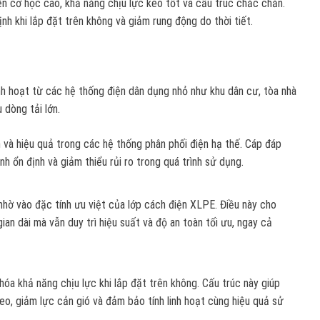
ền cơ học cao, khả năng chịu lực kéo tốt và cấu trúc chắc chắn.
nh khi lắp đặt trên không và giảm rung động do thời tiết.
h hoạt từ các hệ thống điện dân dụng nhỏ như khu dân cư, tòa nhà
 dòng tải lớn.
n và hiệu quả trong các hệ thống phân phối điện hạ thế. Cáp đáp
 ổn định và giảm thiểu rủi ro trong quá trình sử dụng.
nhờ vào đặc tính ưu việt của lớp cách điện XLPE. Điều này cho
ian dài mà vẫn duy trì hiệu suất và độ an toàn tối ưu, ngay cả
hóa khả năng chịu lực khi lắp đặt trên không. Cấu trúc này giúp
eo, giảm lực cản gió và đảm bảo tính linh hoạt cùng hiệu quả sử