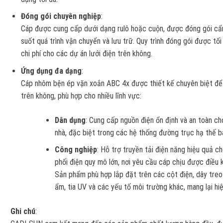
Đóng gói chuyên nghiệp
:
Cáp được cung cấp dưới dạng rulô hoặc cuộn, được đóng gói cẩn
suốt quá trình vận chuyển và lưu trữ. Quy trình đóng gói được tối
chi phí cho các dự án lưới điện trên không.
Ứng dụng đa dạng
:
Cáp nhôm bện ép vặn xoắn ABC 4x được thiết kế chuyên biệt để t
trên không, phù hợp cho nhiều lĩnh vực:
Dân dụng
: Cung cấp nguồn điện ổn định và an toàn cho
nhà, đặc biệt trong các hệ thống đường trục hạ thế ba
Công nghiệp
: Hỗ trợ truyền tải điện năng hiệu quả 
phối điện quy mô lớn, nơi yêu cầu cáp chịu được điều k
Sản phẩm phù hợp lắp đặt trên các cột điện, dây treo
ẩm, tia UV và các yếu tố môi trường khác, mang lại hiệ
Ghi chú
: