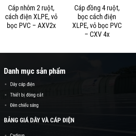
Cáp nhôm 2 ruột,
Cáp đồng 4 ruột,
cách điện XLPE, vỏ
bọc cách điện
bọc PVC – AXV2x
XLPE, vỏ bọc PVC
– CXV 4x
Danh mục sản phẩm
Dây cáp điện
Thiết bị đóng cắt
Đèn chiếu sáng
BẢNG GIÁ DÂY VÀ CÁP ĐIỆN
Cadisun