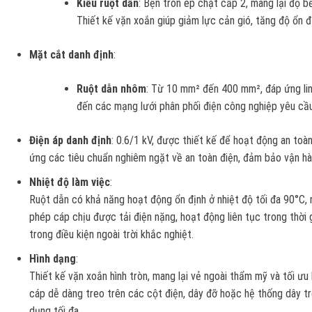
Kiểu ruột dẫn
: Bện tròn ép chặt cấp 2, mang lại độ b
Thiết kế vặn xoắn giúp giảm lực cản gió, tăng độ ổn đị
Mặt cắt danh định
:
Ruột dẫn nhôm
: Từ 10 mm² đến 400 mm², đáp ứng lin
đến các mạng lưới phân phối điện công nghiệp yêu cầu
Điện áp danh định
: 0.6/1 kV, được thiết kế để hoạt động an toà
ứng các tiêu chuẩn nghiêm ngặt về an toàn điện, đảm bảo vận hành
Nhiệt độ làm việc
:
Ruột dẫn có khả năng hoạt động ổn định ở nhiệt độ tối đa 90°C, 
phép cáp chịu được tải điện nặng, hoạt động liên tục trong thời g
trong điều kiện ngoài trời khắc nghiệt.
Hình dạng
:
Thiết kế vặn xoắn hình tròn, mang lại vẻ ngoài thẩm mỹ và tối ưu 
cáp dễ dàng treo trên các cột điện, dây đỡ hoặc hệ thống dây tr
dụng tối đa.