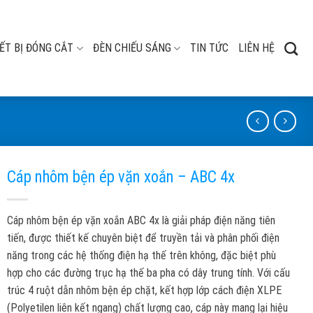
ẾT BỊ ĐÓNG CẮT
ĐÈN CHIẾU SÁNG
TIN TỨC
LIÊN HỆ
Cáp nhôm bện ép vặn xoắn – ABC 4x
Cáp nhôm bện ép vặn xoắn ABC 4x là giải pháp điện năng tiên
tiến, được thiết kế chuyên biệt để truyền tải và phân phối điện
năng trong các hệ thống điện hạ thế trên không, đặc biệt phù
hợp cho các đường trục hạ thế ba pha có dây trung tính. Với cấu
trúc 4 ruột dẫn nhôm bện ép chặt, kết hợp lớp cách điện XLPE
(Polyetilen liên kết ngang) chất lượng cao, cáp này mang lại hiệu