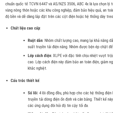
chuẩn quốc tế TCVN 6447 và AS/NZS 3506, ABC 4x là lựa chọn lý tưở
vùng nông thôn hoặc các khu công nghiệp, đảm bảo hiệu quả, an toàn 
độ bền và dễ dàng lắp đặt trên các cột điện hoặc hệ thống dây treo, 
Chất liệu cao cấp
:
Ruột dẫn
: Nhôm chất lượng cao, mang lại khả năng dẫn
suất truyền tải điện năng. Nhôm được bện ép chặt để
Lớp cách điện
: XLPE với đặc tính chịu nhiệt vượt trộ
cao. Lớp cách điện này đảm bảo an toàn điện, giảm ngu
khắc nghiệt.
Cấu trúc thiết kế
:
Số lõi
: 4 lõi đồng đều, phù hợp cho các hệ thống điệ
truyền tải dòng điện ổn định và cân bằng. Thiết kế nà
các ứng dụng đòi hỏi độ tin cậy tối đa.