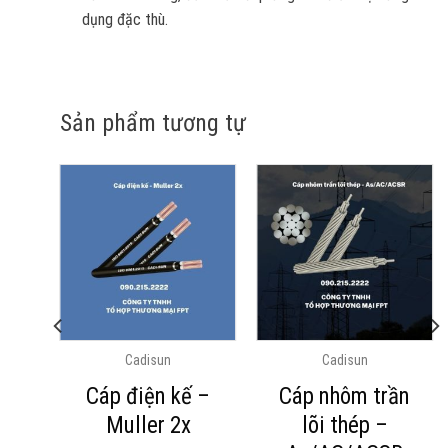
dụng đặc thù.
Sản phẩm tương tự
Cadisun
Cadisun
uột
Cáp điện kế –
Cáp nhôm trần
ện
Muller 2x
lõi thép –