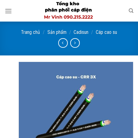
Skip
to
content
Trang chủ
/
Sản phẩm
/
Cadisun
/
Cáp cao su