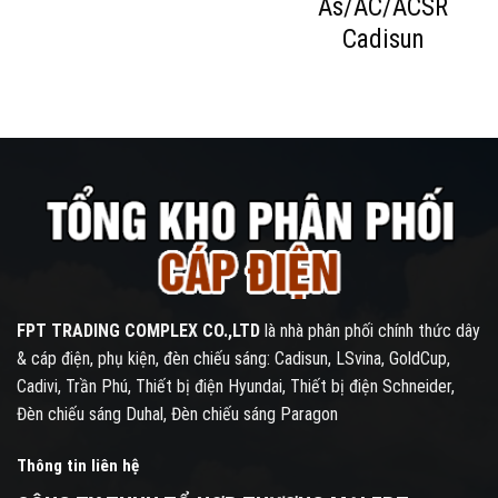
ọc
As/AC/ACSR
3x
Cadisun
FPT TRADING COMPLEX CO.,LTD
là nhà phân phối chính thức dây
& cáp điện, phụ kiện, đèn chiếu sáng: Cadisun, LSvina, GoldCup,
Cadivi, Trần Phú, Thiết bị điện Hyundai, Thiết bị điện Schneider,
Đèn chiếu sáng Duhal, Đèn chiếu sáng Paragon
Thông tin liên hệ