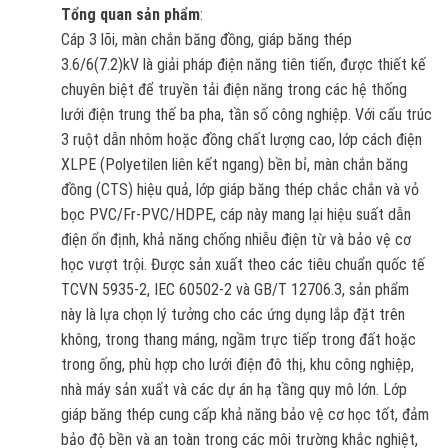
Tổng quan sản phẩm
:
Cáp 3 lõi, màn chắn băng đồng, giáp băng thép
3.6/6(7.2)kV là giải pháp điện năng tiên tiến, được thiết kế
chuyên biệt để truyền tải điện năng trong các hệ thống
lưới điện trung thế ba pha, tần số công nghiệp. Với cấu trúc
3 ruột dẫn nhôm hoặc đồng chất lượng cao, lớp cách điện
XLPE (Polyetilen liên kết ngang) bền bỉ, màn chắn băng
đồng (CTS) hiệu quả, lớp giáp băng thép chắc chắn và vỏ
bọc PVC/Fr-PVC/HDPE, cáp này mang lại hiệu suất dẫn
điện ổn định, khả năng chống nhiễu điện từ và bảo vệ cơ
học vượt trội. Được sản xuất theo các tiêu chuẩn quốc tế
TCVN 5935-2, IEC 60502-2 và GB/T 12706.3, sản phẩm
này là lựa chọn lý tưởng cho các ứng dụng lắp đặt trên
không, trong thang máng, ngầm trực tiếp trong đất hoặc
trong ống, phù hợp cho lưới điện đô thị, khu công nghiệp,
nhà máy sản xuất và các dự án hạ tầng quy mô lớn. Lớp
giáp băng thép cung cấp khả năng bảo vệ cơ học tốt, đảm
bảo độ bền và an toàn trong các môi trường khắc nghiệt,