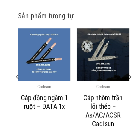
Sản phẩm tương tự
Cadisun
Cadisun
ột,
Cáp đồng ngầm 1
Cáp nhôm trần
PE,
ruột – DATA 1x
lõi thép –
 –
As/AC/ACSR
Cadisun