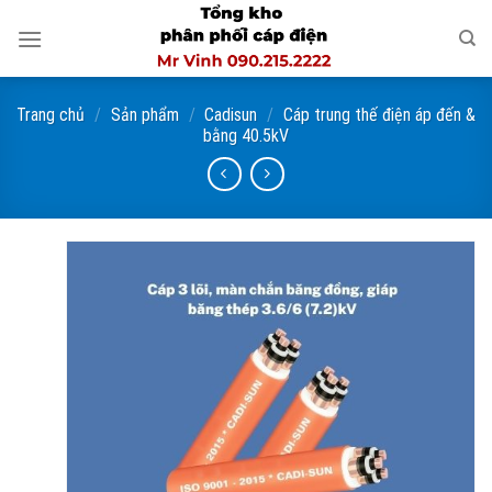
Skip
to
content
Trang chủ
/
Sản phẩm
/
Cadisun
/
Cáp trung thế điện áp đến &
bằng 40.5kV