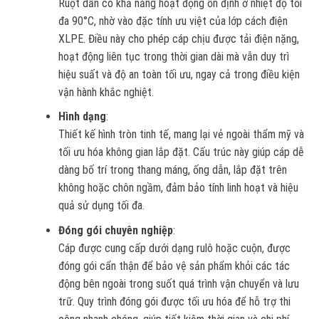
Ruột dẫn có khả năng hoạt động ổn định ở nhiệt độ tối
đa 90°C, nhờ vào đặc tính ưu việt của lớp cách điện
XLPE. Điều này cho phép cáp chịu được tải điện nặng,
hoạt động liên tục trong thời gian dài mà vẫn duy trì
hiệu suất và độ an toàn tối ưu, ngay cả trong điều kiện
vận hành khắc nghiệt.
Hình dạng
:
Thiết kế hình tròn tinh tế, mang lại vẻ ngoài thẩm mỹ và
tối ưu hóa không gian lắp đặt. Cấu trúc này giúp cáp dễ
dàng bố trí trong thang máng, ống dẫn, lắp đặt trên
không hoặc chôn ngầm, đảm bảo tính linh hoạt và hiệu
quả sử dụng tối đa.
Đóng gói chuyên nghiệp
:
Cáp được cung cấp dưới dạng rulô hoặc cuộn, được
đóng gói cẩn thận để bảo vệ sản phẩm khỏi các tác
động bên ngoài trong suốt quá trình vận chuyển và lưu
trữ. Quy trình đóng gói được tối ưu hóa để hỗ trợ thi