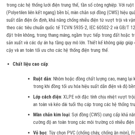
trong các hệ thống lưới điện trung thế, tần số công nghiệp. Với ru
(Polyetilen liên kết ngang) bền bỉ, màn chắn sợi đồng (CWS) hiệu 
suất dẫn điện ổn định, khả năng chống nhiễu điện từ vượt trội và vậ
theo các tiêu chuẩn quốc tế TCVN 5935-2, IEC 60502-2 và GB/T 127
đặt trên không, trong thang máng, ngầm trực tiếp trong đất hoặc tro
sản xuất và các dự án hạ tầng quy mô lớn. Thiết kế không giáp giúp 
cậy và an toàn tối ưu cho các hệ thống điện trung thế.
Chất liệu cao cấp
:
Ruột dẫn
: Nhôm hoặc đồng chất lượng cao, mang lại k
trong khi đồng tối ưu hóa hiệu suất dẫn điện và độ bền 
Lớp cách điện
: XLPE với đặc tính chịu nhiệt vượt trộ
an toàn và kéo dài tuổi thọ cáp trong các hệ thống tr
Màn chắn kim loại
: Sợi đồng (CWS) cung cấp khả năng
cường độ an toàn trong các môi trường có nhiễu điện
Vỏ bọc
: Tùy chọn PVC (chống cháy, chống ăn mòn), 