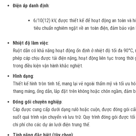
Điện áp danh định
:
6/10(12) kV, được thiết kế để hoạt động an toàn và h
tiêu chuẩn nghiêm ngặt về an toàn điện, đảm bảo vận h
Nhiệt độ làm việc
:
Ruột dẫn có khả năng hoạt động ổn định ở nhiệt độ tối đa 90°C, 
phép cáp chịu được tải điện nặng, hoạt động liên tục trong thời g
trong điều kiện vận hành khắc nghiệt.
Hình dạng
:
Thiết kế hình tròn tinh tế, mang lại vẻ ngoài thẩm mỹ và tối ưu h
thang máng, ống dẫn, lắp đặt trên không hoặc chôn ngầm, đảm bảo
Đóng gói chuyên nghiệp
:
Cáp được cung cấp dưới dạng rulô hoặc cuộn, được đóng gói cẩn
suốt quá trình vận chuyển và lưu trữ. Quy trình đóng gói được tối
chi phí cho các dự án lưới điện trung thế.
Tính năng đặc biệt (tùy chọn)
: