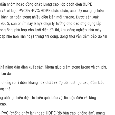
ột dẫn nhôm hoặc đồng chất lượng cao, lớp cách điện XLPE
quả và vỏ bọc PVC/Fr-PVC/HDPE chắc chắn, cáp này mang lại hiệu
n hành an toàn trong nhiều điều kiện môi trường. Được sản xuất
06.3, sản phẩm này là lựa chọn lý tưởng cho các ứng dụng lắp
ng ống, phù hợp cho lưới điện đô thị, khu công nghiệp, nhà máy
cáp nhẹ hơn, linh hoạt trong thi công, đồng thời vẫn đảm bảo độ tin
hả năng dẫn điện xuất sắc. Nhôm giúp giảm trọng lượng và chi phí,
lâu dài.
i, chống rò rỉ điện, kháng hóa chất và độ bền cơ học cao, đảm bảo
ung thế.
 chống nhiễu điện từ hiệu quả, bảo vệ tín hiệu điện và tăng
 cao.
Fr-PVC (chống cháy lan) hoặc HDPE (độ bền cao, chống ẩm), mang