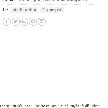
Danh mục:
Cadisun
,
Cáp trung thế điện áp đến & bằng 40.5kV
Thẻ:
cáp điện cadisun
,
Cáp trung thế
n năng tiên tiến, được thiết kế chuyên biệt để truyền tải điện năng