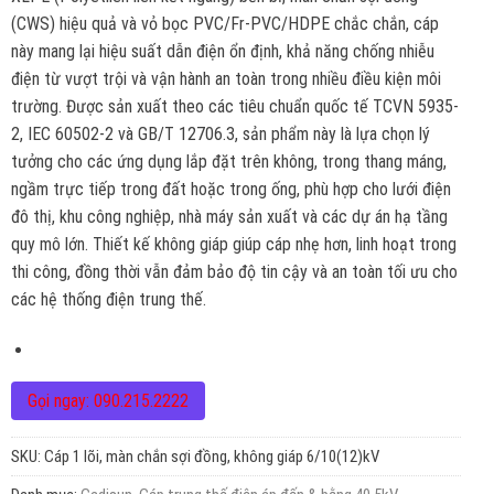
(CWS) hiệu quả và vỏ bọc PVC/Fr-PVC/HDPE chắc chắn, cáp
này mang lại hiệu suất dẫn điện ổn định, khả năng chống nhiễu
điện từ vượt trội và vận hành an toàn trong nhiều điều kiện môi
trường. Được sản xuất theo các tiêu chuẩn quốc tế TCVN 5935-
2, IEC 60502-2 và GB/T 12706.3, sản phẩm này là lựa chọn lý
tưởng cho các ứng dụng lắp đặt trên không, trong thang máng,
ngầm trực tiếp trong đất hoặc trong ống, phù hợp cho lưới điện
đô thị, khu công nghiệp, nhà máy sản xuất và các dự án hạ tầng
quy mô lớn. Thiết kế không giáp giúp cáp nhẹ hơn, linh hoạt trong
thi công, đồng thời vẫn đảm bảo độ tin cậy và an toàn tối ưu cho
các hệ thống điện trung thế.
Gọi ngay: 090.215.2222
SKU:
Cáp 1 lõi, màn chắn sợi đồng, không giáp 6/10(12)kV