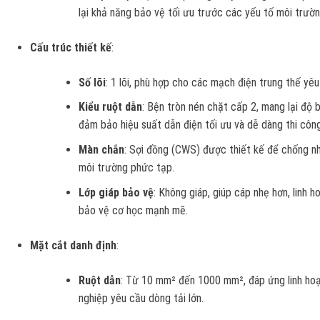
lại khả năng bảo vệ tối ưu trước các yếu tố môi trườn
Cấu trúc thiết kế
:
Số lõi
: 1 lõi, phù hợp cho các mạch điện trung thế yêu
Kiểu ruột dẫn
: Bện tròn nén chặt cấp 2, mang lại độ 
đảm bảo hiệu suất dẫn điện tối ưu và dễ dàng thi côn
Màn chắn
: Sợi đồng (CWS) được thiết kế để chống nh
môi trường phức tạp.
Lớp giáp bảo vệ
: Không giáp, giúp cáp nhẹ hơn, linh
bảo vệ cơ học mạnh mẽ.
Mặt cắt danh định
:
Ruột dẫn
: Từ 10 mm² đến 1000 mm², đáp ứng linh hoạ
nghiệp yêu cầu dòng tải lớn.