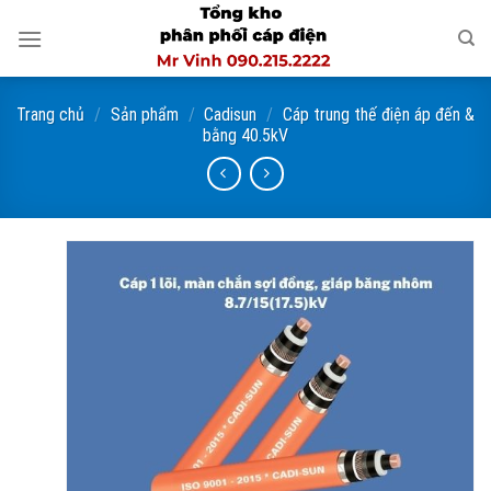
Skip
to
content
Trang chủ
/
Sản phẩm
/
Cadisun
/
Cáp trung thế điện áp đến &
bằng 40.5kV