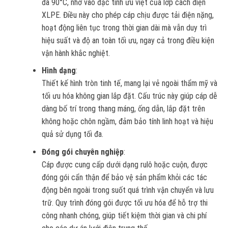
đa 90°C, nhờ vào đặc tính ưu việt của lớp cách điện
XLPE. Điều này cho phép cáp chịu được tải điện nặng,
hoạt động liên tục trong thời gian dài mà vẫn duy trì
hiệu suất và độ an toàn tối ưu, ngay cả trong điều kiện
vận hành khắc nghiệt.
Hình dạng
:
Thiết kế hình tròn tinh tế, mang lại vẻ ngoài thẩm mỹ và
tối ưu hóa không gian lắp đặt. Cấu trúc này giúp cáp dễ
dàng bố trí trong thang máng, ống dẫn, lắp đặt trên
không hoặc chôn ngầm, đảm bảo tính linh hoạt và hiệu
quả sử dụng tối đa.
Đóng gói chuyên nghiệp
:
Cáp được cung cấp dưới dạng rulô hoặc cuộn, được
đóng gói cẩn thận để bảo vệ sản phẩm khỏi các tác
động bên ngoài trong suốt quá trình vận chuyển và lưu
trữ. Quy trình đóng gói được tối ưu hóa để hỗ trợ thi
công nhanh chóng, giúp tiết kiệm thời gian và chi phí