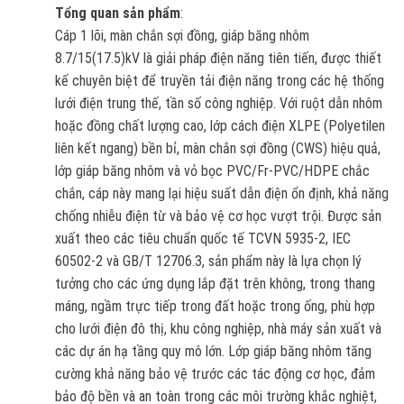
Tổng quan sản phẩm
:
Cáp 1 lõi, màn chắn sợi đồng, giáp băng nhôm
8.7/15(17.5)kV là giải pháp điện năng tiên tiến, được thiết
kế chuyên biệt để truyền tải điện năng trong các hệ thống
lưới điện trung thế, tần số công nghiệp. Với ruột dẫn nhôm
hoặc đồng chất lượng cao, lớp cách điện XLPE (Polyetilen
liên kết ngang) bền bỉ, màn chắn sợi đồng (CWS) hiệu quả,
lớp giáp băng nhôm và vỏ bọc PVC/Fr-PVC/HDPE chắc
chắn, cáp này mang lại hiệu suất dẫn điện ổn định, khả năng
chống nhiễu điện từ và bảo vệ cơ học vượt trội. Được sản
xuất theo các tiêu chuẩn quốc tế TCVN 5935-2, IEC
60502-2 và GB/T 12706.3, sản phẩm này là lựa chọn lý
tưởng cho các ứng dụng lắp đặt trên không, trong thang
máng, ngầm trực tiếp trong đất hoặc trong ống, phù hợp
cho lưới điện đô thị, khu công nghiệp, nhà máy sản xuất và
các dự án hạ tầng quy mô lớn. Lớp giáp băng nhôm tăng
cường khả năng bảo vệ trước các tác động cơ học, đảm
bảo độ bền và an toàn trong các môi trường khắc nghiệt,