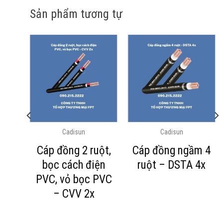
Sản phẩm tương tự
Cadisun
Cadisun
n –
Cáp đồng 2 ruột,
Cáp đồng ngầm 4
bọc cách điện
ruột – DSTA 4x
PVC, vỏ bọc PVC
– CVV 2x