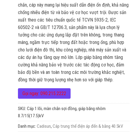
chắn, cáp này mang lại hiệu suất dẫn điện ổn định, khả năng
chống nhiễu điện từ và bảo vệ cơ học vượt trội. Được sản
xuất theo các tiêu chuẩn quốc tế TCVN 5935-2, IEC
60502-2 và GB/T 12706.3, sản phẩm này là lựa chọn lý
tưởng cho các ứng dụng lắp đặt trên không, trong thang
máng, ngầm trực tiếp trong đất hoặc trong ống, phù hợp
cho lưới điện đô thị, khu công nghiệp, nhà máy sản xuất và
các dự án hạ tầng quy mô lớn. Lớp giáp băng nhôm tăng
cường khả năng bảo vệ trước các tác động cơ học, đảm
bảo độ bền và an toàn trong các môi trường khắc nghiệt,
đồng thời giữ trọng lượng nhẹ hơn so với giáp thép.
Gọi ngay: 090.215.2222
SKU:
Cáp 1 lõi, màn chắn sợi đồng, giáp băng nhôm
8.7/15(17.5)kV
Danh mục:
Cadisun
,
Cáp trung thế điện áp đến & bằng 40.5kV