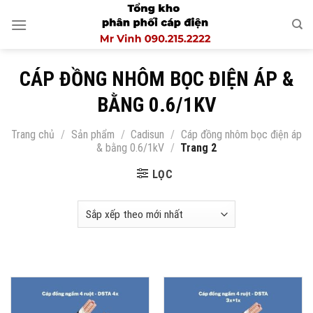
Skip
to
content
CÁP ĐỒNG NHÔM BỌC ĐIỆN ÁP &
BẰNG 0.6/1KV
Trang chủ
/
Sản phẩm
/
Cadisun
/
Cáp đồng nhôm bọc điện áp
& bằng 0.6/1kV
/
Trang 2
LỌC