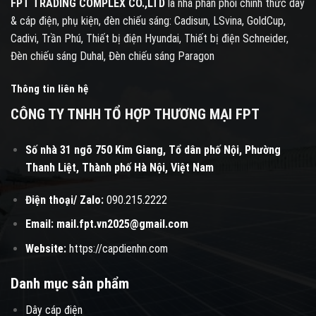
FPT TRADING COMPLEX CO.,LTD
là nhà phân phối chính thức dây
& cáp điện, phụ kiện, đèn chiếu sáng: Cadisun, LSvina, GoldCup,
Cadivi, Trần Phú, Thiết bị điện Hyundai, Thiết bị điện Schneider,
Đèn chiếu sáng Duhal, Đèn chiếu sáng Paragon
Thông tin liên hệ
CÔNG TY TNHH TỔ HỢP THƯƠNG MẠI FPT
Số nhà 31 ngõ 750 Kim Giang, Tổ dân phố Nội, Phường
Thanh Liệt, Thành phố Hà Nội, Việt Nam
Điện thoại/ Zalo:
090.215.2222
Email:
mail.fpt.vn2025@gmail.com
Website:
https://capdienhn.com
Danh mục sản phẩm
Dây cáp điện