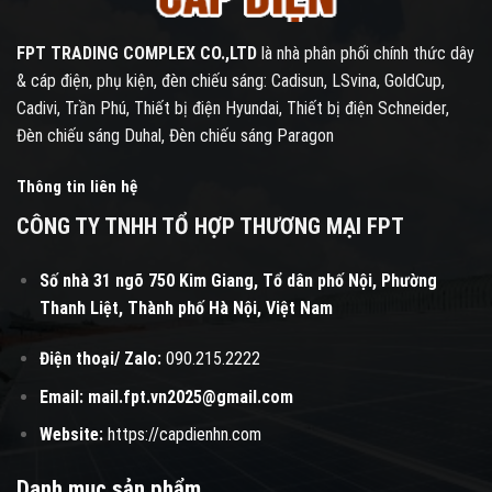
FPT TRADING COMPLEX CO.,LTD
là nhà phân phối chính thức dây
& cáp điện, phụ kiện, đèn chiếu sáng: Cadisun, LSvina, GoldCup,
Cadivi, Trần Phú, Thiết bị điện Hyundai, Thiết bị điện Schneider,
Đèn chiếu sáng Duhal, Đèn chiếu sáng Paragon
Thông tin liên hệ
CÔNG TY TNHH TỔ HỢP THƯƠNG MẠI FPT
Số nhà 31 ngõ 750 Kim Giang, Tổ dân phố Nội, Phường
Thanh Liệt, Thành phố Hà Nội, Việt Nam
Điện thoại/ Zalo:
090.215.2222
Email:
mail.fpt.vn2025@gmail.com
Website:
https://capdienhn.com
Danh mục sản phẩm