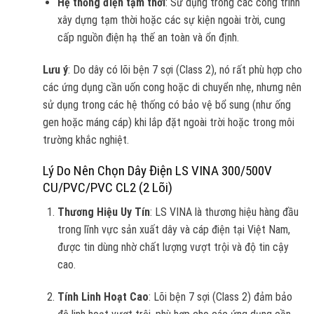
Hệ thống điện tạm thời
: Sử dụng trong các công trình
xây dựng tạm thời hoặc các sự kiện ngoài trời, cung
cấp nguồn điện hạ thế an toàn và ổn định.
Lưu ý
: Do dây có lõi bện 7 sợi (Class 2), nó rất phù hợp cho
các ứng dụng cần uốn cong hoặc di chuyển nhẹ, nhưng nên
sử dụng trong các hệ thống có bảo vệ bổ sung (như ống
gen hoặc máng cáp) khi lắp đặt ngoài trời hoặc trong môi
trường khắc nghiệt.
Lý Do Nên Chọn Dây Điện LS VINA 300/500V
CU/PVC/PVC CL2 (2 Lõi)
Thương Hiệu Uy Tín
: LS VINA là thương hiệu hàng đầu
trong lĩnh vực sản xuất dây và cáp điện tại Việt Nam,
được tin dùng nhờ chất lượng vượt trội và độ tin cậy
cao.
Tính Linh Hoạt Cao
: Lõi bện 7 sợi (Class 2) đảm bảo