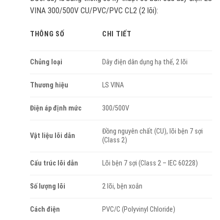
VINA 300/500V CU/PVC/PVC CL2 (2 lõi):
THÔNG SỐ
CHI TIẾT
Chủng loại
Dây điện dân dụng hạ thế, 2 lõi
Thương hiệu
LS VINA
Điện áp định mức
300/500V
Đồng nguyên chất (CU), lõi bện 7 sợi
Vật liệu lõi dẫn
(Class 2)
Cấu trúc lõi dẫn
Lõi bện 7 sợi (Class 2 – IEC 60228)
Số lượng lõi
2 lõi, bện xoắn
Cách điện
PVC/C (Polyvinyl Chloride)