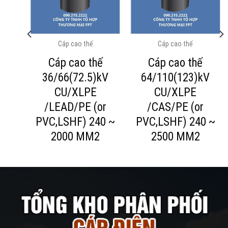
Cáp cao thế
Cáp cao thế
Cáp cao thế
Cáp cao thế
V
36/66(72.5)kV
64/110(123)kV
N
CU/XLPE
CU/XLPE
I
/LEAD/PE (or
/CAS/PE (or
PVC,LSHF) 240 ~
PVC,LSHF) 240 ~
2000 MM2
2500 MM2