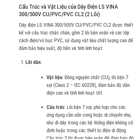
Cấu Trúc và Vật Liệu của Dây Điện LS VINA
300/500V CU/PVC/PVC CL2 (2 Lõi)
Dây điện LS VINA 300/500V CU/PVC/PVC CL2 được thiết
kế với cấu trúc chắc chắn, gồm 2 lõi bện xoắn và các lớp
cách điện/vỏ bọc PVC, sử dụng vật liệu chất lượng cao để
đảm bảo hiệu suất, độ bền và tính linh hoạt:
Lõi dẫn
:
Vật liệu
: Đồng nguyên chất (CU), lõi bện 7
sợi (Class 2 – IEC 60228), đảm bảo độ dẫn
điện cao và tính linh hoạt tốt.
Cấu trúc
: Lõi bện 7 sợi, phù hợp cho các
ứng dụng cần uốn cong hoặc di chuyển nhẹ,
như đi dây trong các hệ thống điện không cố
định hoặc trong các thiết bị điện di động.
Cấu trúc 2 lõi được bện xoắn để đảm bảo độ