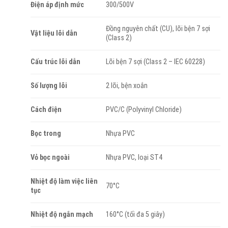
Điện áp định mức
300/500V
Đồng nguyên chất (CU), lõi bện 7 sợi
Vật liệu lõi dẫn
(Class 2)
Cấu trúc lõi dẫn
Lõi bện 7 sợi (Class 2 – IEC 60228)
Số lượng lõi
2 lõi, bện xoắn
Cách điện
PVC/C (Polyvinyl Chloride)
Bọc trong
Nhựa PVC
Vỏ bọc ngoài
Nhựa PVC, loại ST4
Nhiệt độ làm việc liên
70°C
tục
Nhiệt độ ngắn mạch
160°C (tối đa 5 giây)