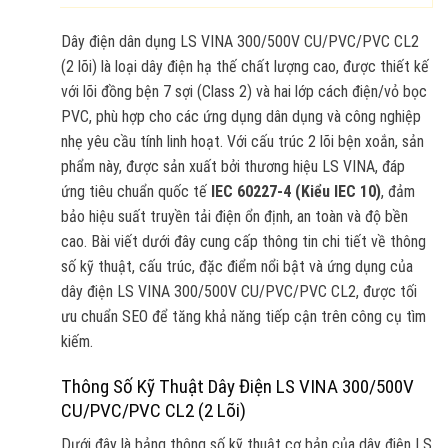
Dây điện dân dụng LS VINA 300/500V CU/PVC/PVC CL2
(2 lõi) là loại dây điện hạ thế chất lượng cao, được thiết kế
với lõi đồng bện 7 sợi (Class 2) và hai lớp cách điện/vỏ bọc
PVC, phù hợp cho các ứng dụng dân dụng và công nghiệp
nhẹ yêu cầu tính linh hoạt. Với cấu trúc 2 lõi bện xoắn, sản
phẩm này, được sản xuất bởi thương hiệu LS VINA, đáp
ứng tiêu chuẩn quốc tế
IEC 60227-4 (Kiểu IEC 10)
, đảm
bảo hiệu suất truyền tải điện ổn định, an toàn và độ bền
cao. Bài viết dưới đây cung cấp thông tin chi tiết về thông
số kỹ thuật, cấu trúc, đặc điểm nổi bật và ứng dụng của
dây điện LS VINA 300/500V CU/PVC/PVC CL2, được tối
ưu chuẩn SEO để tăng khả năng tiếp cận trên công cụ tìm
kiếm.
Thông Số Kỹ Thuật Dây Điện LS VINA 300/500V
CU/PVC/PVC CL2 (2 Lõi)
Dưới đây là bảng thông số kỹ thuật cơ bản của dây điện LS