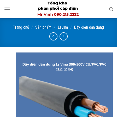
Skip
to
content
Trang chủ
/
Sản phẩm
/
Lsvina
/
Dây điện dân dụng