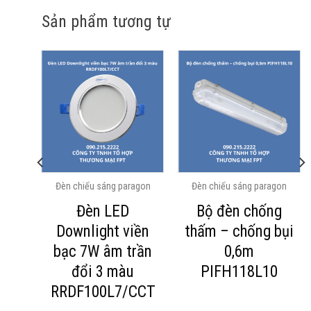
Sản phẩm tương tự
agon
Đèn chiếu sáng paragon
Đèn chiếu sáng paragon
Đèn LED
Bộ đèn chống
âm
Downlight viền
thấm – chống bụi
bạc 7W âm trần
0,6m
đổi 3 màu
PIFH118L10
RRDF100L7/CCT