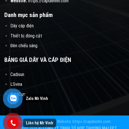
Website:
https://capdienhn.com
Danh mục sản phẩm
Dây cáp điện
Thiết bị đóng cắt
Đèn chiếu sáng
BẢNG GIÁ DÂY VÀ CÁP ĐIỆN
Cadisun
LSvina
GoldCup
Hotline: 0902.152.222 - Website: https://capdienhn.com
Copyright 2026 ©
CÔNG TY TNHH TỔ HỢP THƯƠNG MẠI FPT