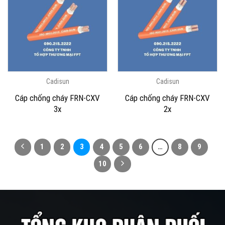
Cadisun
Cadisun
Cáp chống cháy FRN-CXV
Cáp chống cháy FRN-CXV
3x
2x
1
2
3
4
5
6
…
8
9
10